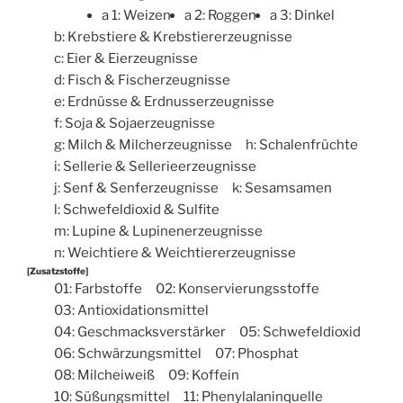
a 1: Weizen
a 2: Roggen
a 3: Dinkel
b: Krebstiere & Krebstiererzeugnisse
c: Eier & Eierzeugnisse
d: Fisch & Fischerzeugnisse
e: Erdnüsse & Erdnusserzeugnisse
f: Soja & Sojaerzeugnisse
g: Milch & Milcherzeugnisse
h: Schalenfrüchte
i: Sellerie & Sellerieerzeugnisse
j: Senf & Senferzeugnisse
k: Sesamsamen
l: Schwefeldioxid & Sulfite
m: Lupine & Lupinenerzeugnisse
n: Weichtiere & Weichtiererzeugnisse
[Zusatzstoffe]
01: Farbstoffe
02: Konservierungsstoffe
03: Antioxidationsmittel
04: Geschmacksverstärker
05: Schwefeldioxid
06: Schwärzungsmittel
07: Phosphat
08: Milcheiweiß
09: Koffein
10: Süßungsmittel
11: Phenylalaninquelle