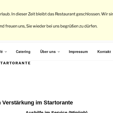
rlaub. In dieser Zeit bleibt das Restaurant geschlossen. Wir 
freuen uns, Sie wieder bei uns begrüßen zu dürfen.
tartorante
fé
Catering
Über uns
Impressum
Kontakt
urant & Café in Frankfurt am Main, Gallus
STARTORANTE
 Verstärkung im Startorante
Aushilfe im Service (Minijob)