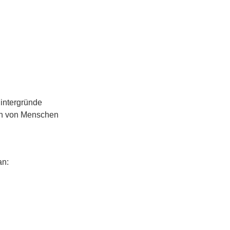
hintergründe
en von Menschen
an: