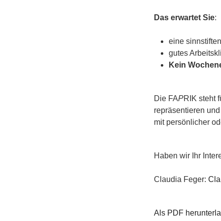
Das erwartet Sie
:
eine sinnstifte
gutes Arbeitsk
Kein Wochenen
Die FA
P
RIK steht 
repräsentieren un
mit persönlicher od
Haben wir Ihr Inte
Claudia Feger:
Cla
Als PDF herunterl